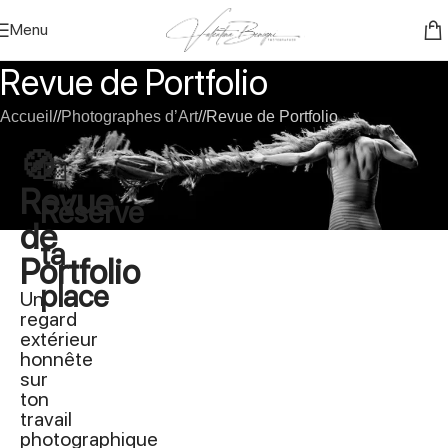
Menu
Revue de Portfolio
Accueil
/
Photographes d’Art
/
Revue de Portfolio
🧭
📅
Revue
Réserve
de
ta
Portfolio
place
Un
regard
extérieur
honnête
sur
ton
travail
photographique