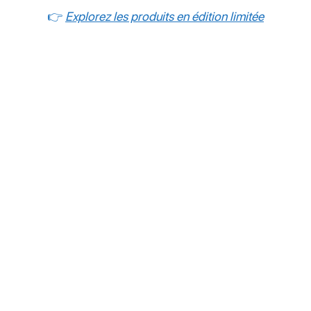
👉
Explorez les produits en édition limitée
Décoration
Tirages photographiques en
édition limitée
Des œuvres d'art exclusives, de qualité muséale,
tirées en édition limitée garantissant aux
collectionneurs rareté, valeur et authenticité. Les
œuvres sont imprimées sur papier d’art de haute
qualité, signées, numérotées et accompagnées d’un
certificat d’authenticité unique, attestant de leur statut
d’œuvre originale.