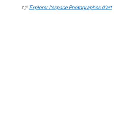
👉
Explorer l’espace Photographes d’art
PODCAST
Conversations et analyses pour comprendre la réalité
du métier de photographe d’art et construire une
carrière durable.
Écouter le podcast