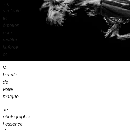
art,
stratégie
et
émotion
pour
révéler
la force
et
la
beauté
de
votre
marque.
Je
photographie
l’essence