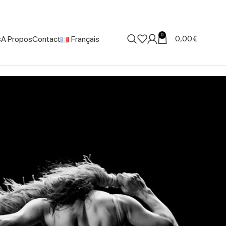
0
0,00
€
s
A Propos
Contact
Français