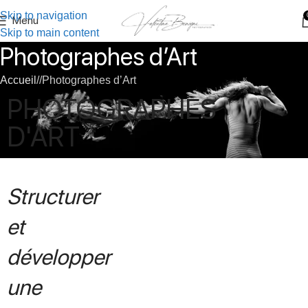
Skip to navigation
Menu
Skip to main content
Photographes d’Art
Accueil
/
Photographes d’Art
PHOTOGRAPHES
D'ART
Structurer
et
développer
une