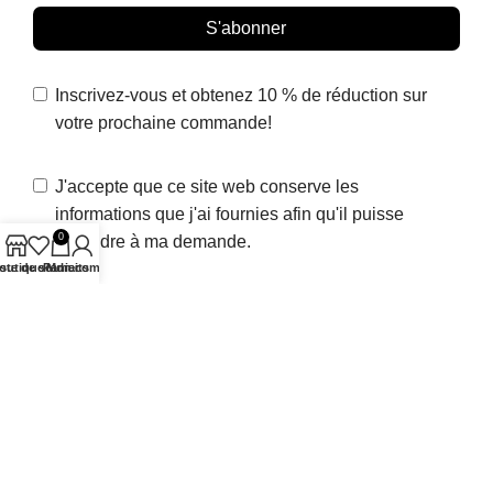
S'abonner
Inscrivez-vous et obtenez 10 % de réduction sur
votre prochaine commande!
J'accepte que ce site web conserve les
informations que j'ai fournies afin qu'il puisse
0
répondre à ma demande.
iste de souhaits
outique
Panier
Mon compte
© 2021-26 par Valentina Benigni Photographe. Tous droits réservés et
reproduction interdite.