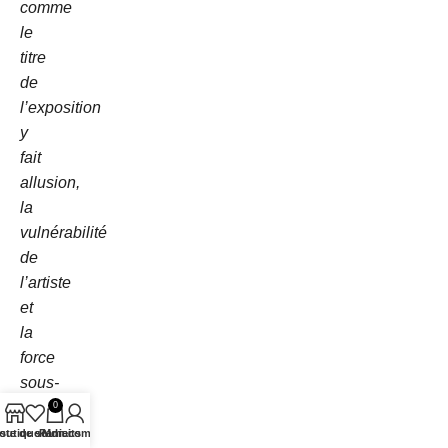
comme
le
titre
de
l’exposition
y
fait
allusion,
la
vulnérabilité
de
l’artiste
et
la
force
sous-
jacente
0
à
iste de souhaits
outique
Panier
Mon compte