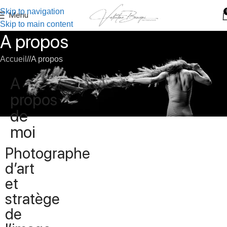
Skip to navigation
Menu
Skip to main content
A propos
Accueil
/
A propos
A
propos
de
moi
Photographe
d’art
et
stratège
de