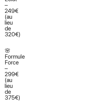
–
249€
(au
lieu
de
320€)
🌸
Formule
Force
–
299€
(au
lieu
de
375€)