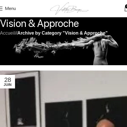
Menu
Vision & Approche
Accueil
/
Archive by Category "Vision & Approche"
Découvrez le processus créatif et la vision qui guident un
photographe d’art. Approfondissez vos connaissances sur l’état
d’esprit, l’identité artistique, les blocages et la motivation pour
vous aider à construire une carrière solide et consciente.
28
JUIN